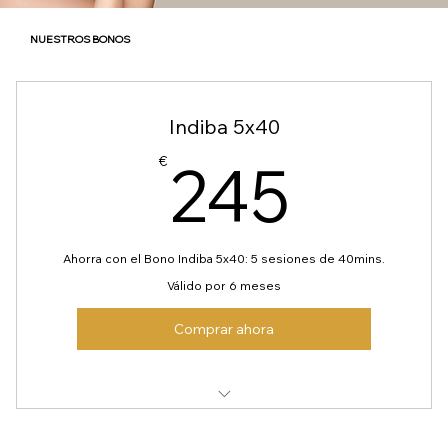
NUESTROS BONOS
Indiba 5x40
245
245
€
NUESTROS PLANES Y BONOS
Ahorra con el Bono Indiba 5x40: 5 sesiones de 40mins.
Válido por 6 meses
Comprar ahora
Indiba Corporal