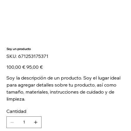
Soy un producto
SKU
SKU:
671253175371
671253175371
Precio
Precio
100,00 €
95,00 €
original
de
oferta
Soy la descripción de un producto. Soy el lugar ideal
para agregar detalles sobre tu producto, así como
tamaño, materiales, instrucciones de cuidado y de
limpieza.
Cantidad