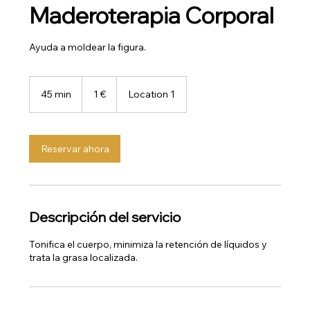
Maderoterapia Corporal
Ayuda a moldear la figura.
1
euro
45 min
4
1 €
Location 1
5
m
i
Reservar ahora
n
Descripción del servicio
Tonifica el cuerpo, minimiza la retención de líquidos y
trata la grasa localizada.