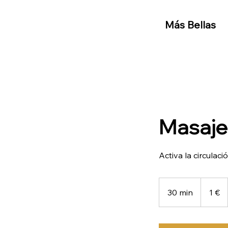
Más Bellas
Masaje
Activa la circulació
1
euro
30 min
3
1 €
0