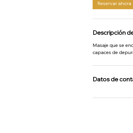
m
Reservar ahora
i
n
Descripción de
Masaje que se enc
capaces de depurar
Datos de cont