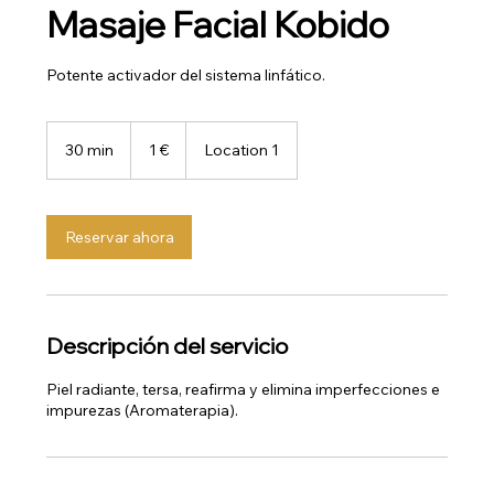
Masaje Facial Kobido
Potente activador del sistema linfático.
1
euro
30 min
3
1 €
Location 1
0
m
i
Reservar ahora
n
Descripción del servicio
Piel radiante, tersa, reafirma y elimina imperfecciones e
impurezas (Aromaterapia).