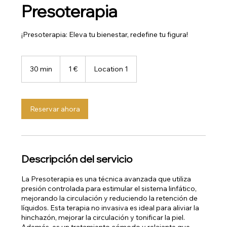
Presoterapia
¡Presoterapia: Eleva tu bienestar, redefine tu figura!
1
euro
30 min
3
1 €
Location 1
0
m
i
Reservar ahora
n
Descripción del servicio
La Presoterapia es una técnica avanzada que utiliza
presión controlada para estimular el sistema linfático,
mejorando la circulación y reduciendo la retención de
líquidos. Esta terapia no invasiva es ideal para aliviar la
hinchazón, mejorar la circulación y tonificar la piel.
Además, es un tratamiento cómodo y relajante que