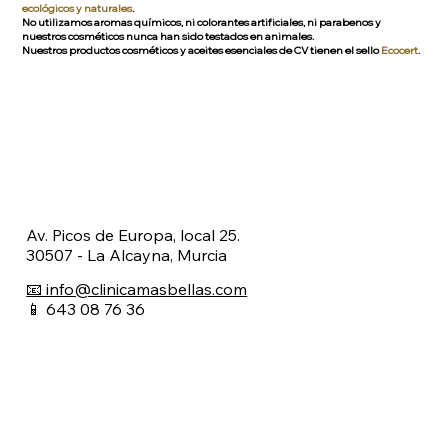
ecológicos y naturales
.
No utilizamos aromas químicos, ni colorantes artificiales, ni parabenos y
nuestros cosméticos nunca han sido testados en animales.
Nuestros productos cosméticos y aceites esenciales de CV tienen el sello
Ecocert
.
Av. Picos de Europa, local 25.
30507 - La Alcayna, Murcia
📧 info@clinicamasbellas.com
📱 643 08 76 36