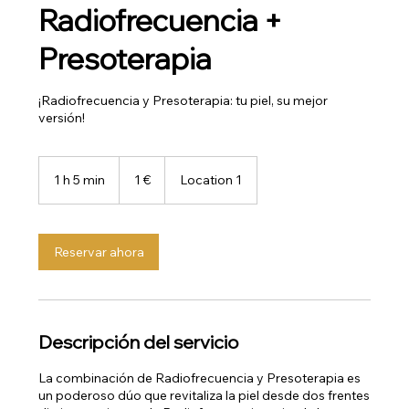
Radiofrecuencia +
Presoterapia
¡Radiofrecuencia y Presoterapia: tu piel, su mejor
versión!
1
euro
1 h 5 min
1
1 €
Location 1
5
m
Reservar ahora
i
n
Descripción del servicio
La combinación de Radiofrecuencia y Presoterapia es
un poderoso dúo que revitaliza la piel desde dos frentes