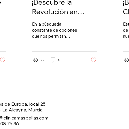
l
¡Descubre la
¡
Revolución en
C
Tratamientos
Be
En la búsqueda
Es
Faciales con HIFU
constante de opciones
de 
que nos permitan
nue
en Más Bellas!
mejorar la apariencia de
co
nuestra piel, la tecnología
ust
ha dado un salto
co
significativo...
72
0
te
os de Europa, local 25.
- La Alcayna, Murcia
o@clinicamasbellas.com
 08 76 36