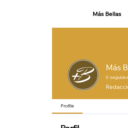
Más Bellas
Más B
0
seguido
Redacció
Profile