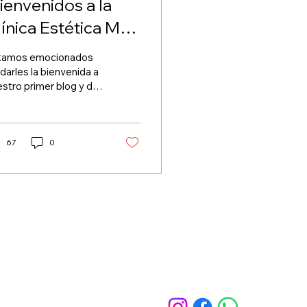
Bienvenidos a la
línica Estética Más
llas!
tamos emocionados
darles la bienvenida a
stro primer blog y de
mpartir con todos
edes la pasión y el
mpromiso que
nemos...
67
0