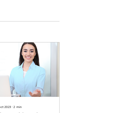
oct 2023
∙
2
min