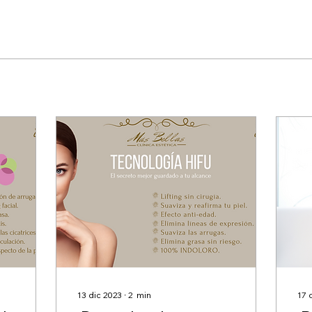
13 dic 2023
∙
2
min
17 