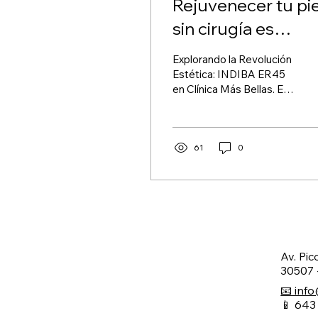
Rejuvenecer tu pie
sin cirugía es
posible
Explorando la Revolución
Estética: INDIBA ER45
en Clínica Más Bellas. En
el emocionante mundo
de la estética, la
radiofrecuencia INDIBA...
61
0
Av. Pic
30507 
📧 inf
📱 643