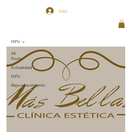
Iniciar sesión
HIFU
All
Posts
Actualidad
HIFU
Rejuvenecimiento