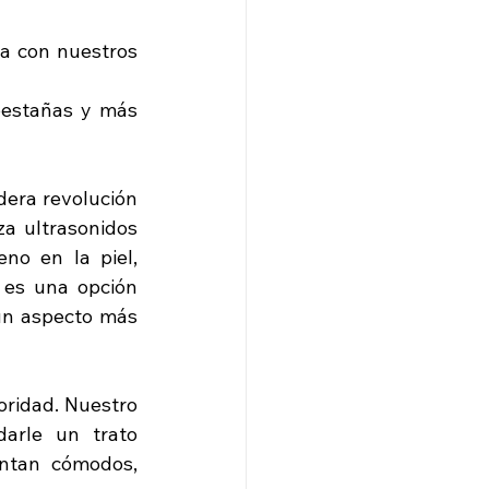
a con nuestros 
pestañas y más 
era revolución 
a ultrasonidos 
no en la piel, 
 es una opción 
un aspecto más 
oridad. Nuestro 
arle un trato 
ntan cómodos, 