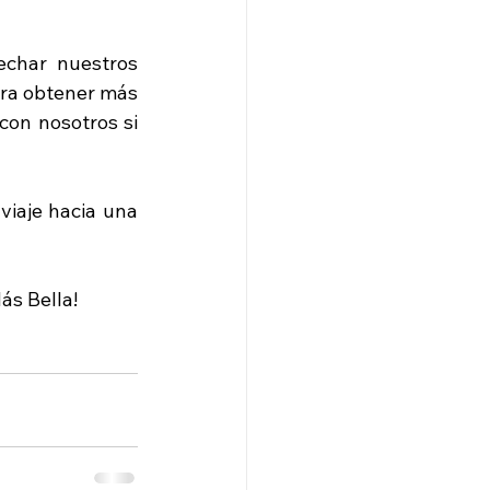
echar nuestros 
ara obtener más 
on nosotros si 
iaje hacia una 
ás Bella!